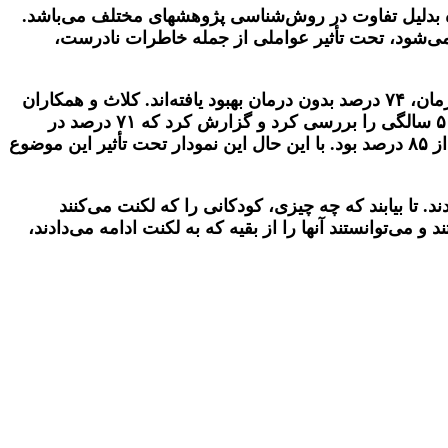
دهد. این دامنه گسترده بدلیل تفاوت در روش‌شناسی پژوهشهای مختلف می‌باشد.
ه می‌شود، تحت تأثیر عواملی از جمله خاطرات نادرست،
یایری و امبروز یک گروه ۸۴ نفری از کودکان را تا ۴ سال پس از آغاز لکنت پیگیری کردند. و معلوم شد که پس از این مدت زمان، ۷۴ درصد بدون درمان بهبود یافته‌اند. کلاث و همکاران
۲۳ کودک را به مدت ۶ سال بررسی کردند و ۷۰ درصد بهبودی بدون درمان را گزارش کردند. منسن۵۱ کودک بین سنین ۳ تا ۵ سالگی را بررسی کرد و گزارش کرد که ۷۱ درصد در
مدت ۲ سال بهبود یافتند. سپس پیگیری را تا دو سال دیگر ادامه داد. که کودکان به سن ۸ یا ۹ سالگی رسیدند و بهبودی بیش از ۸۵ درصد بود. با این حال این نمودار تحت تأثیر این موضوع
 تا بیابند که چه چیزی، کودکانی را که لکنت می‌کنند
یافتند که بهبودی بدون درمان داشتند و می‌توانستند آنها را از بقیه که به لکنت ادامه می‌دادند،