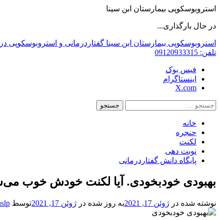
استروبوسکوپی بیمارستان ابن سینا
در حال بارگذاری...
رفتن
استروبوسکوپی بیمارستان ابن سینا
گفتاردرمانی و استروبوسکوپی در 
به
تلفن:
09120933315
محتوا
فیس بوک
اینستاگرام
X.com
جستجو
برای:
خانه
حنجره
لکنت
نوبت دهی
پایگاه دانش گفتاردرمانی
بهبودی خودبخودی. آیا لکنت خودش خوب می‌
نوشته شده در
ژوئن 17, 2021
به روز شده در
ژوئن 17, 2021
توسط
hslp