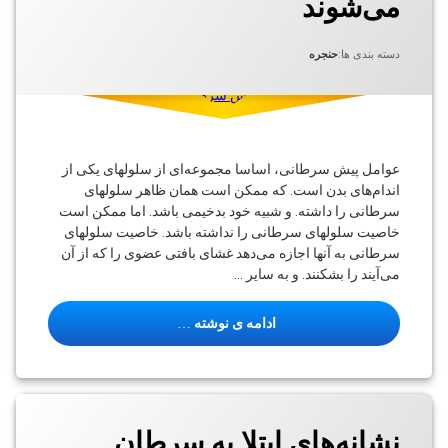
می‌شوند
سینا
استروبوسکوپی
توسط
نوشته شده در
به روز شده در
arashslp
ژوئن 2, 2021
ژوئن 9, 2021
دسته بندی ها:
حنجره
حنجره
پیش
سرطانی
تار
صوتی
عوامل پیش سرطانی، اساسا مجموعه‌ای از سلولهای یکی از
تارهای
صوتی
اندام‌های بدن است. که ممکن است همان ظاهر سلولهای
سرطانی را داشته. و شبیه خود بدخیمی باشد. اما ممکن است
حنجره
خاصیت سلولهای سرطانی را نداشته باشد. خاصیت سلولهای
سرطان
سرطانی به آنها اجازه می‌دهد غشای بافتی عضوی را که از آن
سرطان
می‌آیند را بشکنند. و به سایر …
حنجره
گفتاردرمانی
عوامل پیش سرطانی که قبل از س
ادامه ی نوشته
ندول
تارهای
صوتی
برچسب‌
خورده
نشانه‌های ابتلا به سرطان