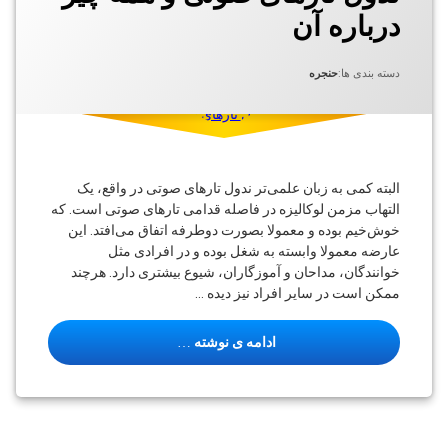
استراحت
تارهای
درباره آن
صدا
صوتی
استروبوسکوپی
توسط
نوشته شده در
به روز شده در
arashslp
می 1, 2021
آوریل 30, 2021
بهداشت
دسته بندی ها:
حنجره
صوتی
تارهای
صوتی
حنجره
گرفتگی
البته کمی به زبان علمی‌تر ندول تارهای صوتی در واقع، یک
صدا
التهاب مزمن لوکالیزه در فاصله قدامی تارهای صوتی است. که
خوش‌خیم بوده و معمولا بصورت دوطرفه اتفاق می‌افتد. این
ندول
عارضه معمولا وابسته به شغل بوده و در افرادی مثل
ندول
خوانندگان، مداحان و آموزگاران، شیوع بیشتری دارد. هرچند
تارهای
صوتی
ممکن است در سایر افراد نیز دیده …
ندول تارهای صوتی و همه چیز دربار
ادامه ی نوشته