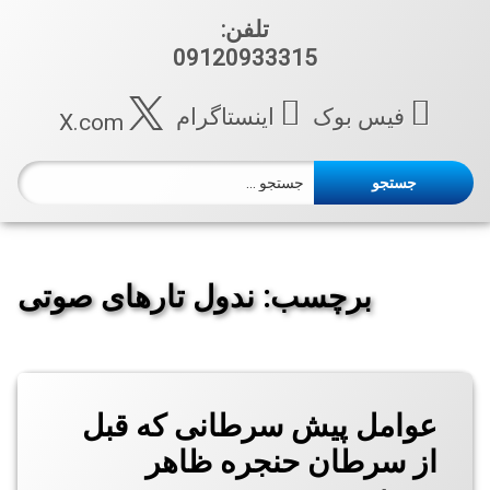
تلفن:
09120933315
فیس بوک
اینستاگرام
X.com
جستجو برای:
برچسب:
ندول تارهای صوتی
برچسب‌
خورده
عوامل پیش سرطانی که قبل
استروبوسکوپی
از سرطان حنجره ظاهر
استروبوسکوپی
بیمارستان ابن