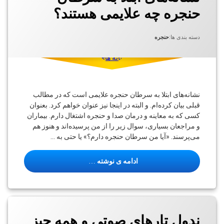
استراحت
حنجره چه علایمی هستند؟
صدا
استروبوسکوپی
توسط
نوشته شده در
به روز شده در
arashslp
می 28, 2021
می 28, 2021
استروبوسکوپی
دسته بندی ها:
حنجره
بیمارستان ابن
سینا
استروبوسکوپی
حنجره
تار
نشانه‌های ابتلا به سرطان حنجره علایمی است که در مطالب
صوتی
قبلی بیان کرده‌ام. و البته در اینجا نیز عنوان خواهم کرد. بعنوان
تارهای
کسی که به معاینه و درمان صدا و حنجره اشتغال دارم. بیماران
صوتی
و مراجعان بسیاری، سوال زیر را از من پرسیده‌اند و هنوز هم
حنجره
می‌پرسند. «آیا من سرطان حنجره دارم؟» یا حتی به …
سرطان
سرطان
نشانه‌های ابتلا به سرطان حنجره چ
ادامه ی نوشته
حنجره
کلینیک
گفتاردرمانی
برچسب‌
گفتاردرمانی
خورده
ندول تارهای صوتی و همه چیز
ندول