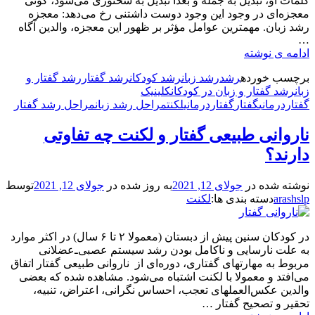
کلمات او، تبدیل به جمله و بعدا تبدیل به سخنوری می‌شود، گوئی
معجزه‌ای در وجود این وجود دوست داشتنی رخ می‌دهد: معجزه
رشد زبان. مهمترین عوامل مؤثر بر ظهور این معجزه، والدین آگاه
…
رشد
ادامه ی نوشته
گفتار
برچسب‌ خورده
رشد
رشد زبان
رشد کودکان
رشد گفتار
رشد گفتار و
و
زبان
رشد گفتار و زبان در کودکان
کلینیک
زبان
گفتاردرمانی
گفتار
گفتاردرمانی
لکنت
مراحل رشد زبان
مراحل رشد گفتار
از
تولد
ناروانی طبیعی گفتار و لکنت چه تفاوتی
تا
۲
دارند؟
سالگی
نوشته شده در
جولای 12, 2021
به روز شده در
جولای 12, 2021
توسط
arashslp
دسته بندی ها:
لکنت
در کودکان سنین پیش از دبستان (معمولا ۲ تا ۶ سال) در اکثر موارد
به علت نارسایی و ناکامل بودن رشد سیستم عصبی‌ـ‌عضلانی
مربوط به مهارتهای گفتاری، دوره‌ای از ناروانی طبیعی گفتار اتفاق
می‌افتد و معمولا با لکنت اشتباه می‌شود. مشاهده شده که بعضی
والدین عکس‌العملهای تعجب، احساس نگرانی، اعتراض، تنبیه،
تحقیر و تصحیح گفتار …