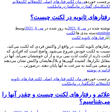
برچسب‌ خورده
درمان لکنت
رفتارهای اصلی لکنت
علائم لکنت
علایم
برای
لکنت
کلینیک گفتاردرمانی
گفتاردرمانی
لکنت
صحبت
کردن
رفتارهای ثانویه در لکنت چیست؟
با
کسی
که
نوشته شده در
می 6, 2021
به روز شده در
می 6, 2021
توسط
لکنت
arashslp
دسته بندی ها:
لکنت
می‌کند
رفتارهای ثانویه لکنت، در واقع از واکنش فردی که لکنت می‌کند،
نسبت به لکنت خودش شروع می‌شود. واضح است که افرادی که
لکنت دارند از لکنت لذت نمی برند و از آن خوششان نمی‌آید. آنها در
مقابل تکرارها، کشیده گویی‌ها و بلاک‌هایشان واکنش نشان می‌دهند
و سعی می‌کنند به سرعت به آنها پایان دهند. درصورتی …
رفتارهای
ادامه ی نوشته
ثانویه
برچسب‌ خورده
درمان لکنت
رفتارهای اصلی لکنت
رفتارهای ثانویه
در
لکنت
علائم لکنت
گفتاردرمانی
لکنت
لکنت
چیست؟
علائم و رفتارهای لکنت چیست و چقدر آنها را
می‌شناسیم؟