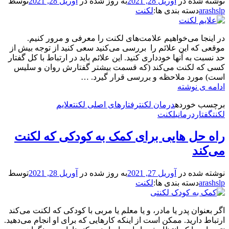
نوشته شده در
آوریل 28, 2021
به روز شده در
آوریل 28, 2021
توسط
arashslp
دسته بندی ها:
لکنت
در اینجا می‌خواهیم علامت‌های لکنت را معرفی و مرور کنیم.
موقعی که این علائم را بررسی می‌کنید سعی کنید از توجه بیش از
حد نسبت به آنها خودداری کنید. این علائم باید در ارتباط با کل گفتار
کسی که لکنت می‌کند (که قسمت بیشتر گفتارش روان و سلیس
است) مورد ملاحظه و بررسی قرار گیرد. …
علائم
ادامه ی نوشته
و
برچسب‌ خورده
درمان لکنت
رفتارهای اصلی لکنت
علایم
رفتارهای
لکنت
گفتاردرمانی
لکنت
لکنت
چیست
راه حل هایی برای کمک به کودکی که لکنت
و
چقدر
می‌کند
آنها
را
نوشته شده در
آوریل 27, 2021
به روز شده در
آوریل 28, 2021
توسط
می‌شناسیم؟
arashslp
دسته بندی ها:
لکنت
اگر بعنوان پدر یا مادر، و یا معلم یا مربی با کودکی که لکنت می‌کند
ارتباط دارید. ممکن است از اینکه کارهایی که برای او انجام می‌دهید.