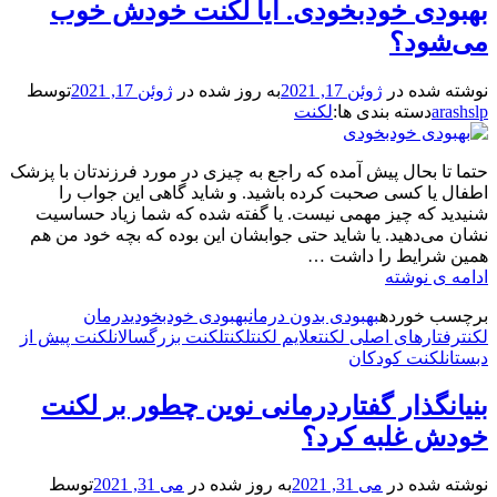
بهبودی خودبخودی. آیا لکنت خودش خوب
و
بزرگسالان
می‌شود؟
نوشته شده در
ژوئن 17, 2021
به روز شده در
ژوئن 17, 2021
توسط
arashslp
دسته بندی ها:
لکنت
حتما تا بحال پیش آمده که راجع به چیزی در مورد فرزندتان با پزشک
اطفال یا کسی صحبت کرده باشید. و شاید گاهی این جواب را
شنیدید که چیز مهمی نیست. یا گفته شده که شما زیاد حساسیت
نشان می‌دهید. یا شاید حتی جوابشان این بوده که بچه خود من هم
همین شرایط را داشت …
بهبودی
ادامه ی نوشته
خودبخودی.
برچسب‌ خورده
بهبودی بدون درمان
بهبودی خودبخودی
درمان
آیا
لکنت
رفتارهای اصلی لکنت
علایم لکنت
لکنت
لکنت بزرگسالان
لکنت پیش از
لکنت
دبستان
لکنت کودکان
خودش
خوب
بنیانگذار گفتاردرمانی نوین چطور بر لکنت
می‌شود؟
خودش غلبه کرد؟
نوشته شده در
می 31, 2021
به روز شده در
می 31, 2021
توسط