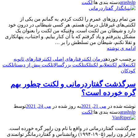
arashslp
دسته بندی ها:
لکنت
من تمام روزهای عمرم را لکنت کردم. به گمانم من یکی از
لکنتی‌های غیرقابل درمان هستم. هر کسی شیطانی در درون خود
دارد و شیطان من لکنت است. وقتیکه من لکنت را بعنوان یک
مشکل پذیرفتم و یاد گرفتم که با آن کنار بیایم. و اجتناب، پنهانکاری
و تقلا نکنم، شیطان من تسلطش را بر …
بنیانگذار
ادامه ی نوشته
گفتاردرمانی
برچسب‌ خورده
درمان لکنت
رفتارهای اصلی لکنت
رفتارهای ثانویه
نوین
لکنت
علائم لکنت
علایم لکنت
لکنت
لکنت بزرگسالان
لکنت پیش از دبستان
لکنت
چطور
کودکان
بر
لکنت
سرگذشت گفتاردرمانی و لکنت چطور بهم
خودش
غلبه
گره خورده است؟
کرد؟
نوشته شده در
می 21, 2021
به روز شده در
می 24, 2021
توسط
arashslp
دسته بندی ها:
لکنت
سرگذشت گفتاردرمانی در واقع با نام ون رایپر گره خورده است.
چارلز ون رایپر (۱۹۰۵-۱۹۹۴) روانشناس و گفتاردرمانگر توانمندی