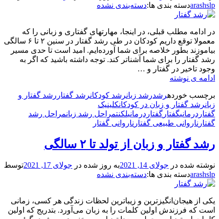
arashslp
دسته بندی ها:
دسته‌بندی نشده
در ادامه مطلب قبلی، در اینجا، مهارتهای گفتاری و زبانی را که
معمولا توقع داریم کودکان در طی رشد گفتار در سنین ۲ تا ۶ سالگی
بیاموزند بطور خلاصه برای شما آورده‌ایم. امید است تا حدی مسیر
رشد گفتار را برای شما آشناتر کند. توجه داشته باشید که اگر به
وجود تاخیر در گفتار و …
رشد
ادامه ی نوشته
گفتار
برچسب‌ خورده
رشد
رشد زبان
رشد کودکان
رشد گفتار
رشد گفتار و
و
زبان
رشد گفتار و زبان در کودکان
کلینیک
زبان
گفتاردرمانی
گفتار
گفتاردرمانی
لکنت
مراحل رشد زبان
مراحل رشد
از
گفتار
ناروانی طبیعی گفتار
ناروانی گفتار
۲
سالگی
رشد گفتار و زبان از تولد تا ۲ سالگی
تا
۶
سالگی
نوشته شده در
جولای 14, 2021
به روز شده در
جولای 17, 2021
توسط
arashslp
دسته بندی ها:
دسته‌بندی نشده
یکی از هیجان‌انگیزترین و زیباترین لحظات زندگی هر کسی، زمانی
است که فرزندش اولین کلمات را به زبان می‌آورد. بتدریج که اولین