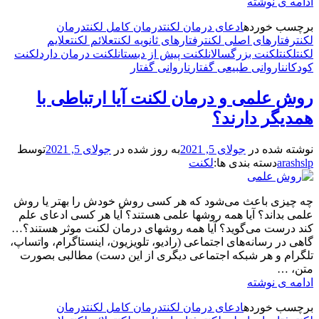
ناروانی
ادامه ی نوشته
طبیعی
برچسب‌ خورده
ادعای درمان لکنت
درمان کامل لکنت
درمان
گفتار
لکنت
رفتارهای اصلی لکنت
رفتارهای ثانویه لکنت
علائم لکنت
علایم
و
لکنت
لکنت
لکنت بزرگسالان
لکنت پیش از دبستان
لکنت درمان دارد
لکنت
لکنت
کودکان
ناروانی طبیعی گفتار
ناروانی گفتار
چه
تفاوتی
روش علمی و درمان لکنت آیا ارتباطی با
دارند؟
همدیگر دارند؟
نوشته شده در
جولای 5, 2021
به روز شده در
جولای 5, 2021
توسط
arashslp
دسته بندی ها:
لکنت
چه چیزی باعث می‌شود که هر کسی روش خودش را بهتر یا روش
علمی بداند؟ آیا همه روشها علمی هستند؟ آیا هر کسی ادعای علم
کند درست می‌گوید؟ آیا همه روشهای درمان لکنت موثر هستند؟…
گاهی در رسانه‌های اجتماعی (رادیو، تلویزیون، اینستاگرام، واتساپ،
تلگرام و هر شبکه اجتماعی دیگری از این دست) مطالبی بصورت
متن، …
روش
ادامه ی نوشته
علمی
برچسب‌ خورده
ادعای درمان لکنت
درمان کامل لکنت
درمان
و