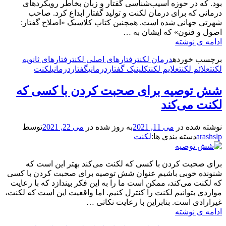
بود. که در حوزه آسیب‌شناسی گفتار و زبان بخاطر رویکردهای
درمانی که برای درمان لکنت و تولید گفتار ابداع کرد. صاحب
شهرتی جهانی شده است. همچنین کتاب کلاسیک «اصلاح گفتار:
اصول و فنون» که ایشان به …
سرگذشت
ادامه ی نوشته
گفتاردرمانی
برچسب‌ خورده
درمان لکنت
رفتارهای اصلی لکنت
رفتارهای ثانویه
و
لکنت
علائم لکنت
علایم لکنت
کلینیک گفتاردرمانی
گفتاردرمانی
لکنت
لکنت
چطور
شش توصیه برای صحبت کردن با کسی که
بهم
گره
لکنت می‌کند
خورده
است؟
نوشته شده در
می 11, 2021
به روز شده در
می 22, 2021
توسط
arashslp
دسته بندی ها:
لکنت
برای صحبت کردن با کسی که لکنت می‌کند بهتر این است که
شنونده خوبی باشیم عنوان شش توصیه برای صحبت کردن با کسی
که لکنت می‌کند، ممکن است ما را به این فکر بیندازد که با رعایت
مواردی بتوانیم لکنت را کنترل کنیم. اما واقعیت این است که لکنت،
غیرارادی است. بنابراین با رعایت نکاتی …
شش
ادامه ی نوشته
توصیه