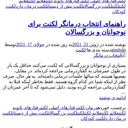
لکنت
رفتارهای اصلی لکنت
رفتارهای ثانویه لکنت
علائم لکنت
علایم
درمان
لکنت
لکنت
لکنت بزرگسالان
لکنت پیش از دبستان
لکنت درمان دارد
لکنت
لکنت
کودکان
آیا
ارتباطی
راهنمای انتخاب درمانگر لکنت برای
با
همدیگر
نوجوانان و بزرگسالان
دارند؟
نوشته شده در
ژوئن 21, 2021
به روز شده در
جولای 17, 2021
توسط
arashslp
دسته بندی ها:
لکنت
بسیاری از نوجوانان و بزرگسالانی که لکنت می‌کنند حداقل یک بار
در طول عمرشان به گفتاردرمانی مراجعه کرده‌اند. در مقابل،
بعضیها هستند که سالها جلسات درمانی داشته‌اند. به هر حال، صرف
نظر از اینکه شما جز کدام گروه هستید. فقط بخاطر اینکه قبلا به
گفتاردرمانی مراجعه کرده بودید، دلیل نمی‌شود که تا آخر عمرتان از
…
راهنمای
ادامه ی نوشته
انتخاب
برچسب‌ خورده
درمان لکنت
رفتارهای اصلی لکنت
رفتارهای ثانویه
درمانگر
لکنت
علائم لکنت
علایم لکنت
لکنت
لکنت بزرگسالان
لکنت پیش از دبستان
لکنت
لکنت
درمان دارد
لکنت کودکان
برای
نوجوانان