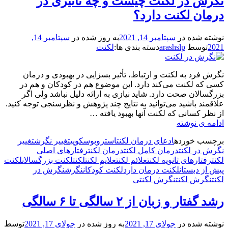
نگرش در لکنت چیست و چه تأثیری در
درمان لکنت دارد؟
نوشته شده در
سپتامبر 14, 2021
به روز شده در
سپتامبر 14,
2021
توسط
arashslp
دسته بندی ها:
لکنت
نگرش فرد به لکنت و ارتباط، تأثیر بسزایی در بهبودی و درمان
کسی که لکنت می‌کند دارد. این موضوع هم در کودکان و هم در
بزرگسالان صحت دارد. شاید نیازی به ارائه دلیل نباشد ولی اگر
علاقمند باشید می‌توانید به نتایج چند پژوهش و نظرسنجی توجه کنید.
از نظر کسانی که لکنت آنها بهبود یافته …
نگرش
ادامه ی نوشته
در
برچسب‌ خورده
ادعای درمان لکنت
استروبوسکوپی
تغییر نگرش
تغییر
لکنت
نگرش در لکنت
درمان کامل لکنت
درمان لکنت
رفتارهای اصلی
چیست
لکنت
رفتارهای ثانویه لکنت
علائم لکنت
علایم لکنت
لکنت
لکنت بزرگسالان
لکنت
و
پیش از دبستان
لکنت درمان دارد
لکنت کودکان
نگرش
نگرش در
چه
لکنت
نگرش لکنت
نگرش لکنتی
تأثیری
در
رشد گفتار و زبان از ۲ سالگی تا ۶ سالگی
درمان
لکنت
دارد؟
نوشته شده در
جولای 17, 2021
به روز شده در
جولای 17, 2021
توسط